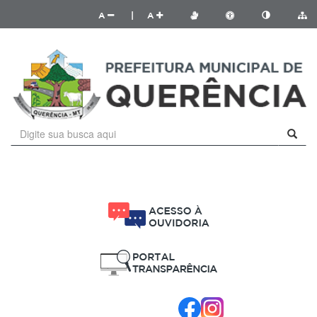
A
|
A