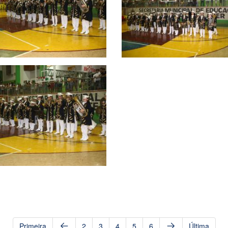
Primeira
2
3
4
5
6
Última