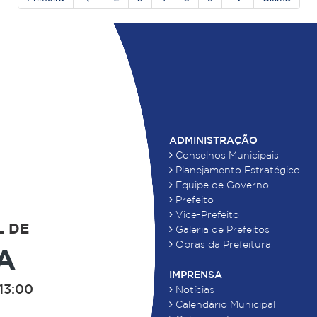
ADMINISTRAÇÃO
Conselhos Municipais
Planejamento Estratégico
Equipe de Governo
Prefeito
Vice-Prefeito
L DE
Galeria de Prefeitos
Obras da Prefeitura
A
IMPRENSA
13:00
Notícias
Calendário Municipal