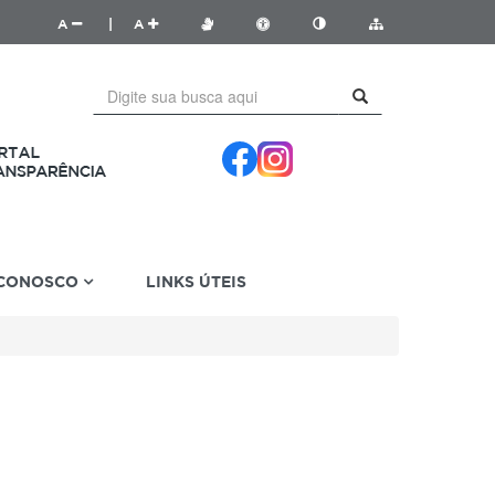
A
|
A
 CONOSCO
LINKS ÚTEIS