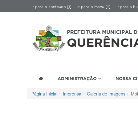
Ir para o conteúdo [1]
Ir para o menu [2]
Ir para a bu
ADMINISTRAÇÃO
NOSSA C
Página Inicial
Imprensa
Galeria de Imagens
Mol