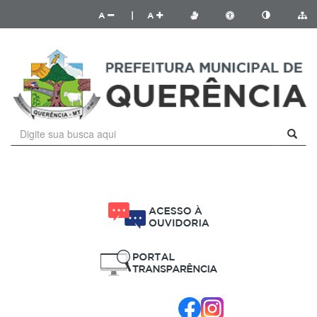
A
|
A