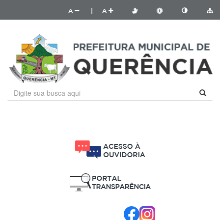
A
|
A