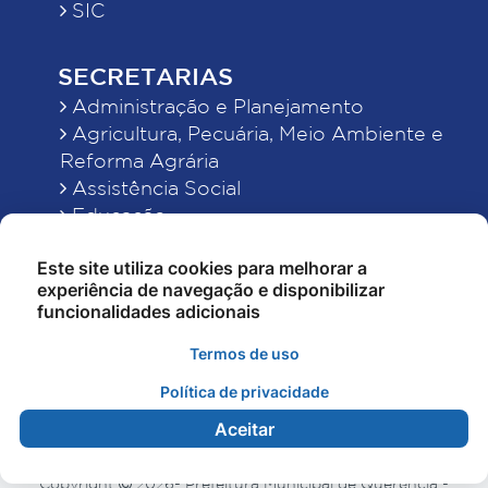
SIC
SECRETARIAS
Administração e Planejamento
Agricultura, Pecuária, Meio Ambiente e
Reforma Agrária
Assistência Social
Educação
Esporte, Cultura e Lazer
Este site utiliza cookies para melhorar a
Finanças
experiência de navegação e disponibilizar
Indústria, Comércio, Turismo, Ciência e
funcionalidades adicionais
Tecnologia
Obras Públicas, Estradas e Rodagens
Termos de uso
Saneamento e Serviços Urbanos
Política de privacidade
Saúde
Aceitar
Copyright
2026- Prefeitura Municipal de Querência -