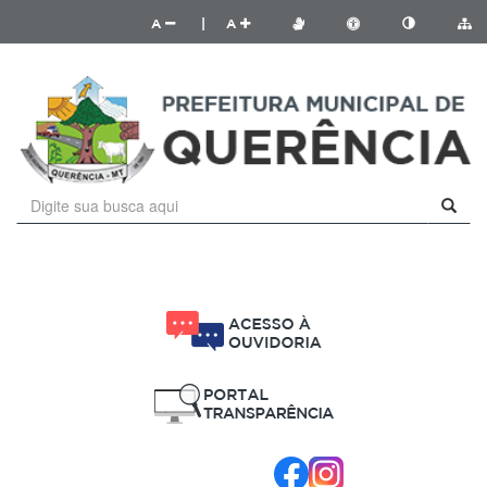
A
|
A