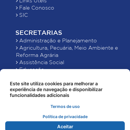
Links Úteis
Fale Conosco
SIC
SECRETARIAS
Administração e Planejamento
Agricultura, Pecuária, Meio Ambiente e
Reforma Agrária
Assistência Social
Educação
Esporte, Cultura e Lazer
Este site utiliza cookies para melhorar a
Finanças
experiência de navegação e disponibilizar
Indústria, Comércio, Turismo, Ciência e
funcionalidades adicionais
Tecnologia
Obras Públicas, Estradas e Rodagens
Termos de uso
Saneamento e Serviços Urbanos
Política de privacidade
Saúde
Aceitar