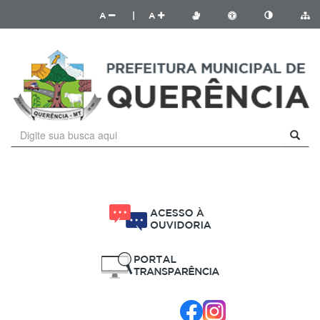
A
|
A