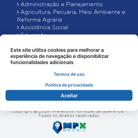
Administração e Planejamento
Agricultura, Pecuária, Meio Ambiente e
Reforma Agrária
Assistência Social
Educação
Esporte, Cultura e Lazer
Este site utiliza cookies para melhorar a
Finanças
experiência de navegação e disponibilizar
Indústria, Comércio, Turismo, Ciência e
funcionalidades adicionais
Tecnologia
Obras Públicas, Estradas e Rodagens
Termos de uso
Saneamento e Serviços Urbanos
Política de privacidade
Saúde
Aceitar
Copyright
2026- Prefeitura Municipal de Querência -
Todos os direitos reservados.