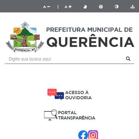
A
|
A