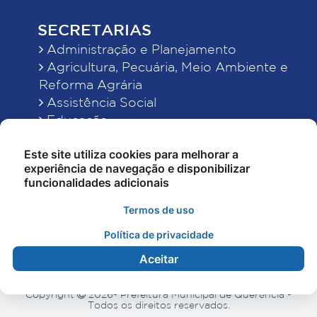
SECRETARIAS
Administração e Planejamento
Agricultura, Pecuária, Meio Ambiente e
Reforma Agrária
Assistência Social
Educação
Esporte, Cultura e Lazer
Este site utiliza cookies para melhorar a
Finanças
experiência de navegação e disponibilizar
Indústria, Comércio, Turismo, Ciência e
funcionalidades adicionais
Tecnologia
Obras Públicas, Estradas e Rodagens
Termos de uso
Saneamento e Serviços Urbanos
Política de privacidade
Saúde
Aceitar
Copyright
2026- Prefeitura Municipal de Querência -
Todos os direitos reservados.