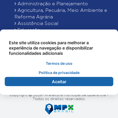
Administração e Planejamento
Agricultura, Pecuária, Meio Ambiente e
Reforma Agrária
Assistência Social
Educação
Esporte, Cultura e Lazer
Este site utiliza cookies para melhorar a
Finanças
experiência de navegação e disponibilizar
Indústria, Comércio, Turismo, Ciência e
funcionalidades adicionais
Tecnologia
Obras Públicas, Estradas e Rodagens
Termos de uso
Saneamento e Serviços Urbanos
Política de privacidade
Saúde
Aceitar
Copyright
2026- Prefeitura Municipal de Querência -
Todos os direitos reservados.