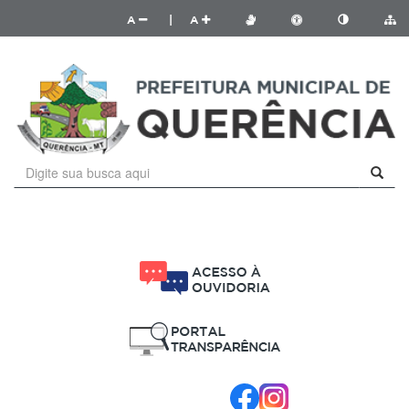
A
|
A