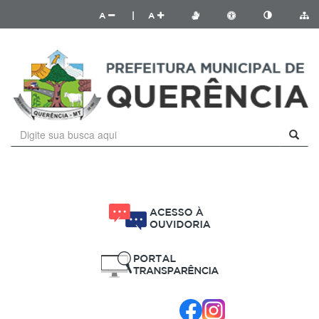
A
|
A