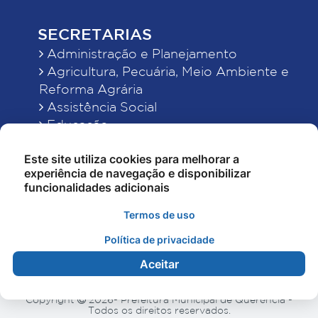
SECRETARIAS
Administração e Planejamento
Agricultura, Pecuária, Meio Ambiente e
Reforma Agrária
Assistência Social
Educação
Esporte, Cultura e Lazer
Este site utiliza cookies para melhorar a
Finanças
experiência de navegação e disponibilizar
Indústria, Comércio, Turismo, Ciência e
funcionalidades adicionais
Tecnologia
Obras Públicas, Estradas e Rodagens
Termos de uso
Saneamento e Serviços Urbanos
Política de privacidade
Saúde
Aceitar
Copyright
2026- Prefeitura Municipal de Querência -
Todos os direitos reservados.