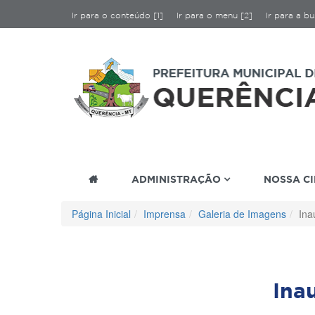
Ir para o conteúdo [1]
Ir para o menu [2]
Ir para a bu
ADMINISTRAÇÃO
NOSSA C
Página Inicial
Imprensa
Galeria de Imagens
Ina
Ina