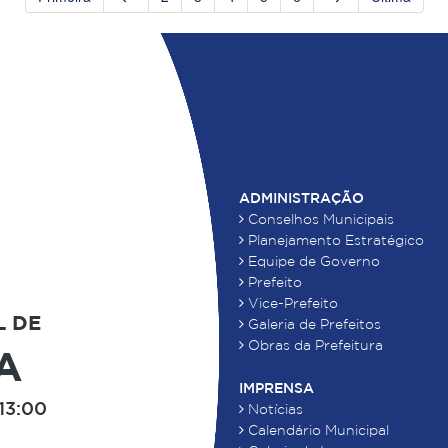
ADMINISTRAÇÃO
Conselhos Municipais
Planejamento Estratégico
Equipe de Governo
Prefeito
Vice-Prefeito
L DE
Galeria de Prefeitos
Obras da Prefeitura
A
IMPRENSA
13:00
Notícias
Calendário Municipal