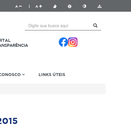
A
|
A
 CONOSCO
LINKS ÚTEIS
2015