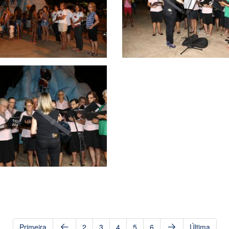
Primeira
2
3
4
5
6
Última