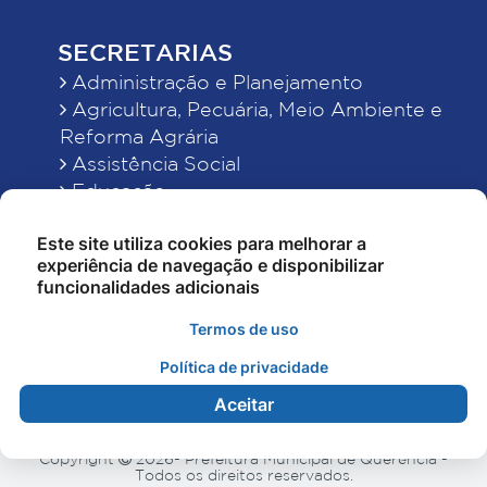
SECRETARIAS
Administração e Planejamento
Agricultura, Pecuária, Meio Ambiente e
Reforma Agrária
Assistência Social
Educação
Esporte, Cultura e Lazer
Este site utiliza cookies para melhorar a
Finanças
experiência de navegação e disponibilizar
Indústria, Comércio, Turismo, Ciência e
funcionalidades adicionais
Tecnologia
Obras Públicas, Estradas e Rodagens
Termos de uso
Saneamento e Serviços Urbanos
Política de privacidade
Saúde
Aceitar
Copyright
2026- Prefeitura Municipal de Querência -
Todos os direitos reservados.