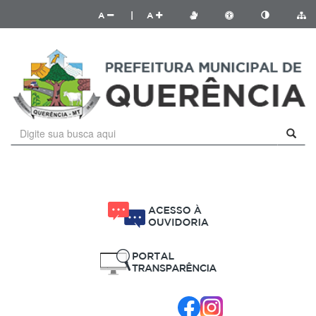
A
|
A