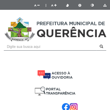
A
|
A