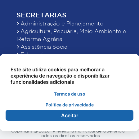
SECRETARIAS
Administração e Planejamento
Agricultura, Pecuária, Meio Ambiente e
Reforma Agrária
Assistência Social
Educação
Esporte, Cultura e Lazer
Este site utiliza cookies para melhorar a
Finanças
experiência de navegação e disponibilizar
Indústria, Comércio, Turismo, Ciência e
funcionalidades adicionais
Tecnologia
Obras Públicas, Estradas e Rodagens
Termos de uso
Saneamento e Serviços Urbanos
Política de privacidade
Saúde
Aceitar
Copyright
2026- Prefeitura Municipal de Querência -
Todos os direitos reservados.