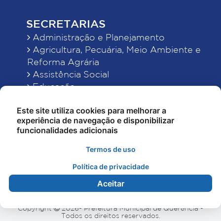
SECRETARIAS
Administração e Planejamento
Agricultura, Pecuária, Meio Ambiente e
Reforma Agrária
Assistência Social
Educação
Esporte, Cultura e Lazer
Este site utiliza cookies para melhorar a
Finanças
experiência de navegação e disponibilizar
Indústria, Comércio, Turismo, Ciência e
funcionalidades adicionais
Tecnologia
Obras Públicas, Estradas e Rodagens
Termos de uso
Saneamento e Serviços Urbanos
Política de privacidade
Saúde
Aceitar
Copyright
2026- Prefeitura Municipal de Querência -
Todos os direitos reservados.