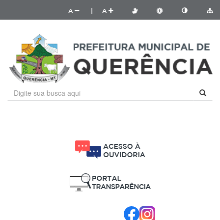
A
|
A