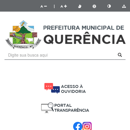
A
|
A