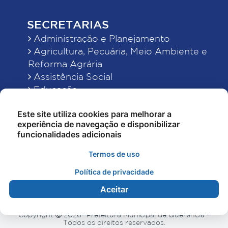
SECRETARIAS
Administração e Planejamento
Agricultura, Pecuária, Meio Ambiente e
Reforma Agrária
Assistência Social
Educação
Esporte, Cultura e Lazer
Este site utiliza cookies para melhorar a
Finanças
experiência de navegação e disponibilizar
Indústria, Comércio, Turismo, Ciência e
funcionalidades adicionais
Tecnologia
Obras Públicas, Estradas e Rodagens
Termos de uso
Saneamento e Serviços Urbanos
Política de privacidade
Saúde
Aceitar
Copyright
2026- Prefeitura Municipal de Querência -
Todos os direitos reservados.