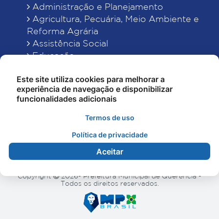
Administração e Planejamento
Agricultura, Pecuária, Meio Ambiente e
Reforma Agrária
Assistência Social
Educação
Esporte, Cultura e Lazer
Este site utiliza cookies para melhorar a
Finanças
experiência de navegação e disponibilizar
Indústria, Comércio, Turismo, Ciência e
funcionalidades adicionais
Tecnologia
Obras Públicas, Estradas e Rodagens
Termos de uso
Saneamento e Serviços Urbanos
Política de privacidade
Saúde
Aceitar
Copyright
2026- Prefeitura Municipal de Querência -
Todos os direitos reservados.