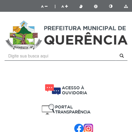
A
|
A