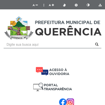
A
|
A