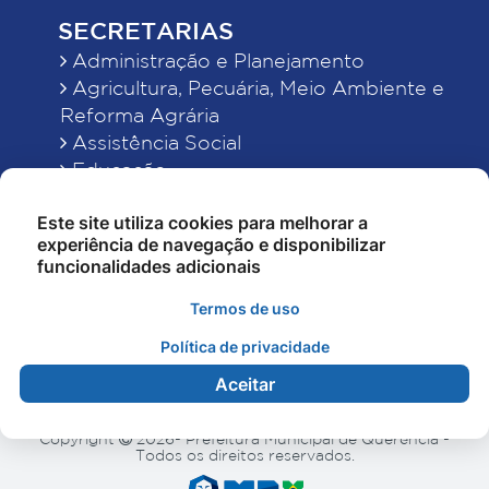
SECRETARIAS
Administração e Planejamento
Agricultura, Pecuária, Meio Ambiente e
Reforma Agrária
Assistência Social
Educação
Esporte, Cultura e Lazer
Este site utiliza cookies para melhorar a
Finanças
experiência de navegação e disponibilizar
Indústria, Comércio, Turismo, Ciência e
funcionalidades adicionais
Tecnologia
Obras Públicas, Estradas e Rodagens
Termos de uso
Saneamento e Serviços Urbanos
Política de privacidade
Saúde
Aceitar
Copyright
2026- Prefeitura Municipal de Querência -
Todos os direitos reservados.