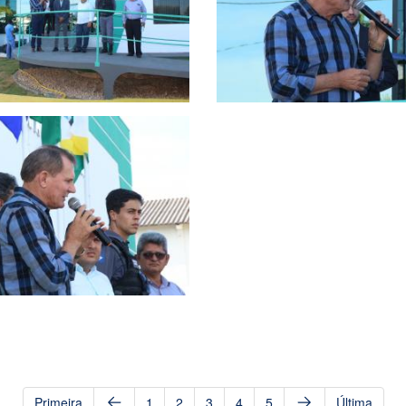
Primeira
1
2
3
4
5
Última