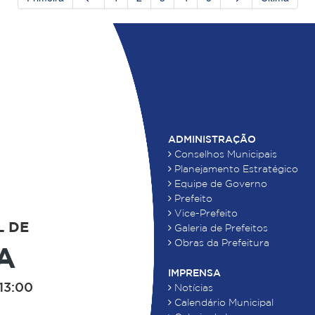
ADMINISTRAÇÃO
Conselhos Municipais
Planejamento Estratégico
Equipe de Governo
Prefeito
Vice-Prefeito
L DE
Galeria de Prefeitos
Obras da Prefeitura
A
IMPRENSA
13:00
Notícias
Calendário Municipal