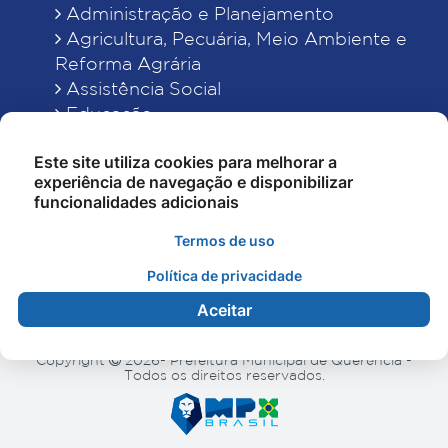
Administração e Planejamento
Agricultura, Pecuária, Meio Ambiente e
Reforma Agrária
Assistência Social
Educação
Esporte, Cultura e Lazer
Este site utiliza cookies para melhorar a
Finanças
experiência de navegação e disponibilizar
Indústria, Comércio, Turismo, Ciência e
funcionalidades adicionais
Tecnologia
Obras Públicas, Estradas e Rodagens
Termos de uso
Saneamento e Serviços Urbanos
Política de privacidade
Saúde
Aceitar
Copyright
2026- Prefeitura Municipal de Querência -
Todos os direitos reservados.