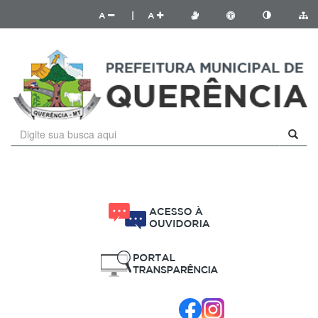
A
|
A