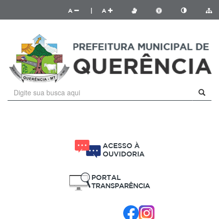
A
|
A