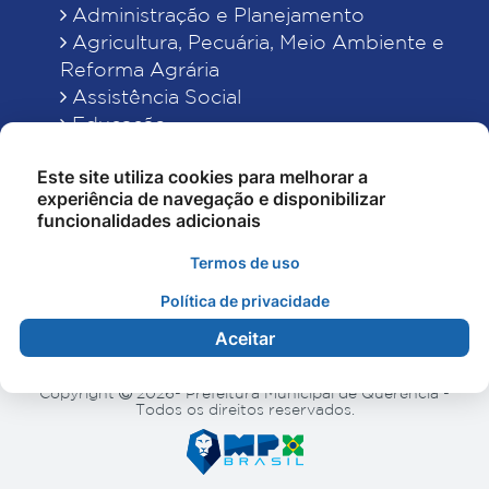
Administração e Planejamento
Agricultura, Pecuária, Meio Ambiente e
Reforma Agrária
Assistência Social
Educação
Esporte, Cultura e Lazer
Este site utiliza cookies para melhorar a
Finanças
experiência de navegação e disponibilizar
Indústria, Comércio, Turismo, Ciência e
funcionalidades adicionais
Tecnologia
Obras Públicas, Estradas e Rodagens
Termos de uso
Saneamento e Serviços Urbanos
Política de privacidade
Saúde
Aceitar
Copyright
2026- Prefeitura Municipal de Querência -
Todos os direitos reservados.