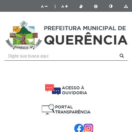
A
|
A