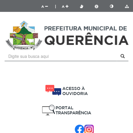
A
|
A