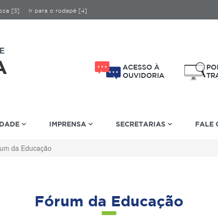
sca [3]
Ir para o rodapé [4]
IDADE
IMPRENSA
SECRETARIAS
FALE
um da Educação
Fórum da Educação