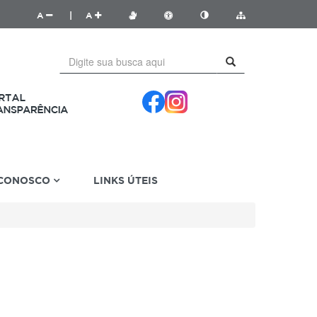
A
|
A
 CONOSCO
LINKS ÚTEIS