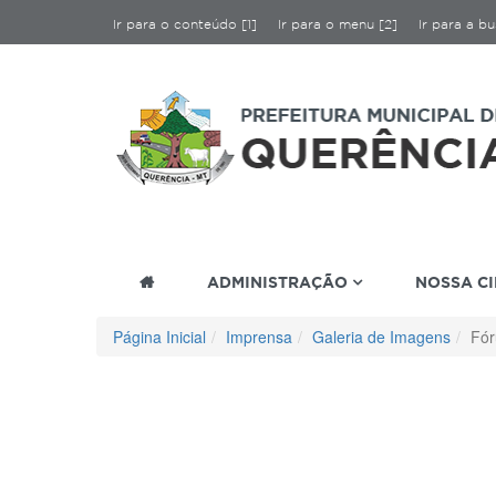
Ir para o conteúdo [1]
Ir para o menu [2]
Ir para a bu
ADMINISTRAÇÃO
NOSSA C
Página Inicial
Imprensa
Galeria de Imagens
Fór