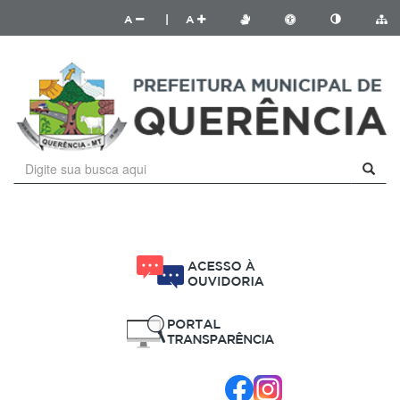
A
|
A