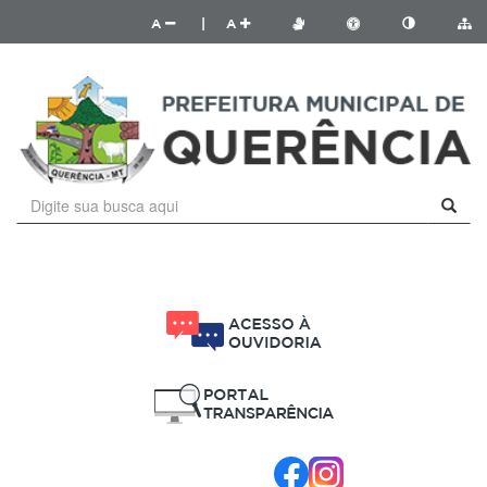
A
|
A