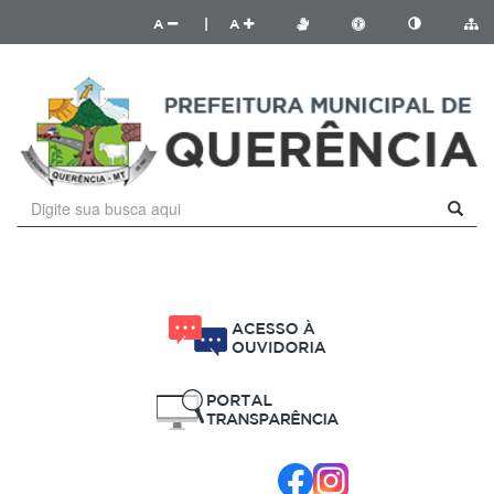
A
|
A