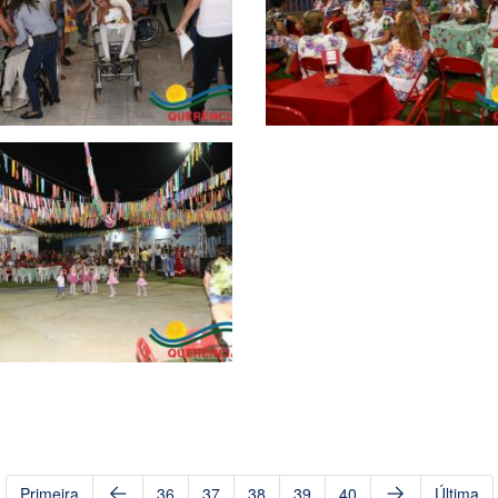
Primeira
36
37
38
39
40
Última