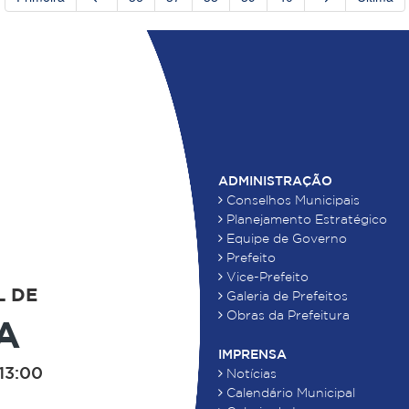
ADMINISTRAÇÃO
Conselhos Municipais
Planejamento Estratégico
Equipe de Governo
Prefeito
Vice-Prefeito
L DE
Galeria de Prefeitos
Obras da Prefeitura
A
IMPRENSA
13:00
Notícias
Calendário Municipal