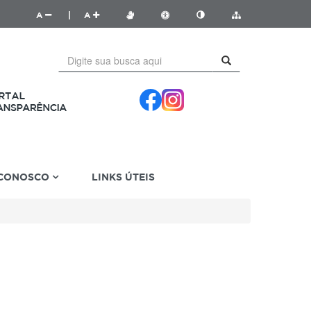
A
|
A
 CONOSCO
LINKS ÚTEIS