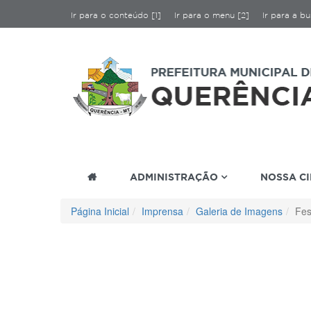
Ir para o conteúdo [1]
Ir para o menu [2]
Ir para a bu
ADMINISTRAÇÃO
NOSSA C
Página Inicial
Imprensa
Galeria de Imagens
Fes