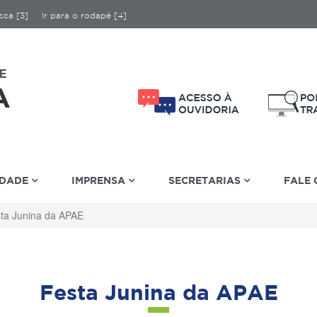
sca [3]
Ir para o rodapé [4]
IDADE
IMPRENSA
SECRETARIAS
FALE
ta Junina da APAE
Festa Junina da APAE