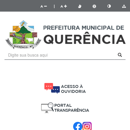
A
|
A