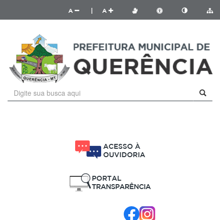
A
|
A