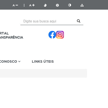
A
|
A
 CONOSCO
LINKS ÚTEIS