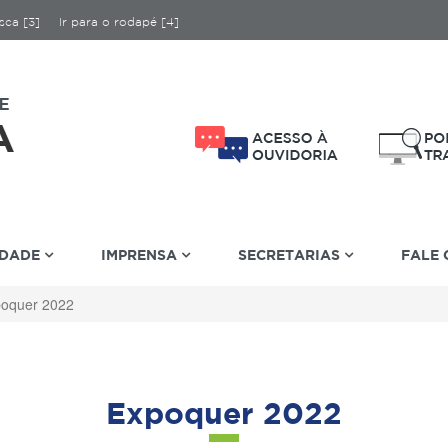
sca [3]
Ir para o rodapé [4]
IDADE
IMPRENSA
SECRETARIAS
FALE
oquer 2022
Expoquer 2022