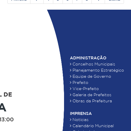
ADMINISTRAÇÃO
Conselhos Municipais
Planejamento Estratégico
Equipe de Governo
Prefeito
Vice-Prefeito
L DE
Galeria de Prefeitos
Obras da Prefeitura
A
IMPRENSA
13:00
Notícias
Calendário Municipal