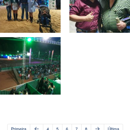
Primeira
4
5
6
7
8
Última