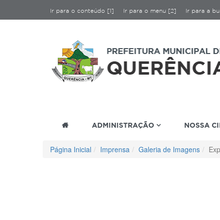
Ir para o conteúdo [1]
Ir para o menu [2]
Ir para a bu
ADMINISTRAÇÃO
NOSSA C
Página Inicial
Imprensa
Galeria de Imagens
Exp