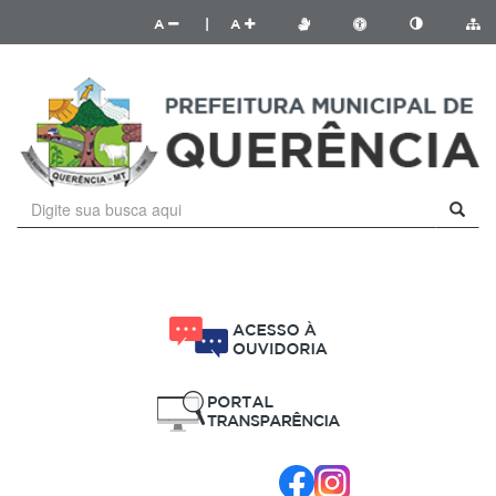
A
|
A