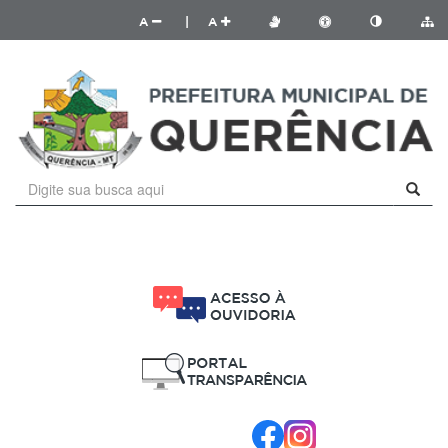
A
|
A