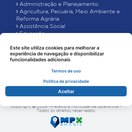
Administração e Planejamento
Agricultura, Pecuária, Meio Ambiente e
Reforma Agrária
Assistência Social
Educação
Esporte, Cultura e Lazer
Este site utiliza cookies para melhorar a
Finanças
experiência de navegação e disponibilizar
Indústria, Comércio, Turismo, Ciência e
funcionalidades adicionais
Tecnologia
Obras Públicas, Estradas e Rodagens
Termos de uso
Saneamento e Serviços Urbanos
Política de privacidade
Saúde
Aceitar
Copyright
2026- Prefeitura Municipal de Querência -
Todos os direitos reservados.