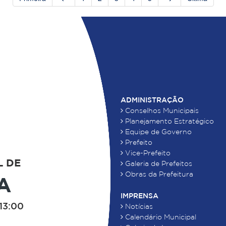
ADMINISTRAÇÃO
Conselhos Municipais
Planejamento Estratégico
Equipe de Governo
Prefeito
Vice-Prefeito
L DE
Galeria de Prefeitos
Obras da Prefeitura
A
IMPRENSA
13:00
Notícias
Calendário Municipal