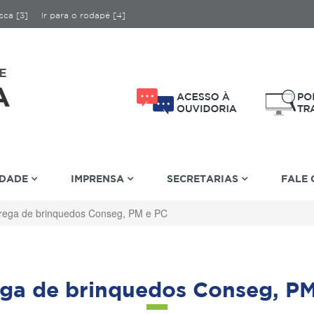
sca [3]
Ir para o rodapé [4]
IDADE
IMPRENSA
SECRETARIAS
FALE
rega de brinquedos Conseg, PM e PC
ga de brinquedos Conseg, P