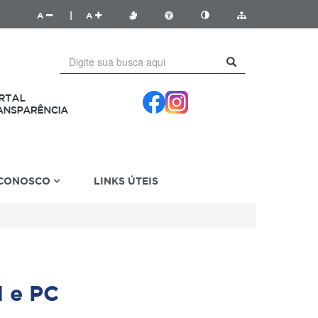
A
|
A
 CONOSCO
LINKS ÚTEIS
M e PC