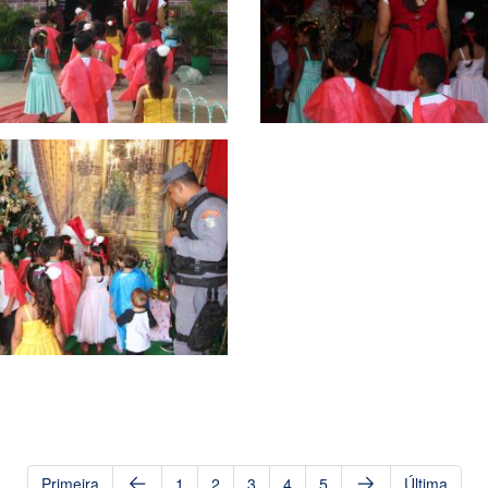
Primeira
1
2
3
4
5
Última