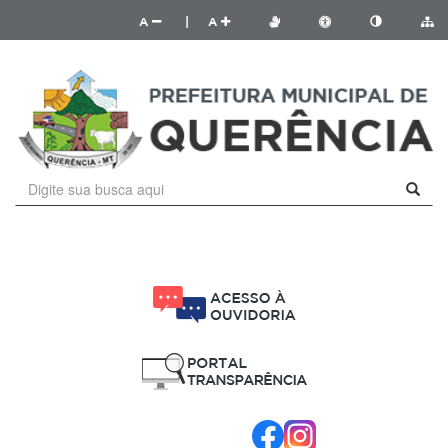
A
|
A