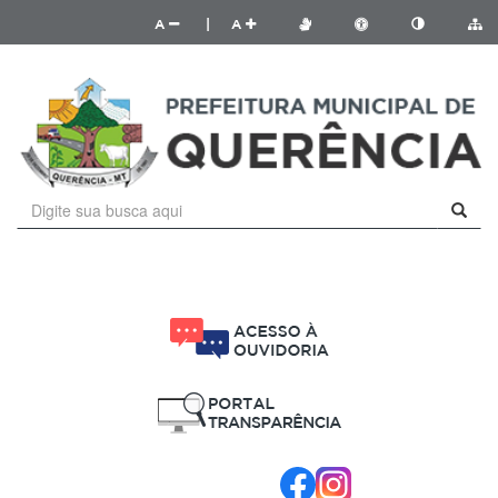
A
|
A