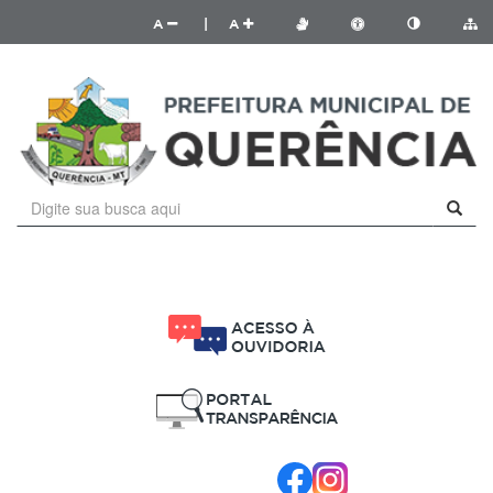
A
|
A