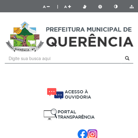
A
|
A