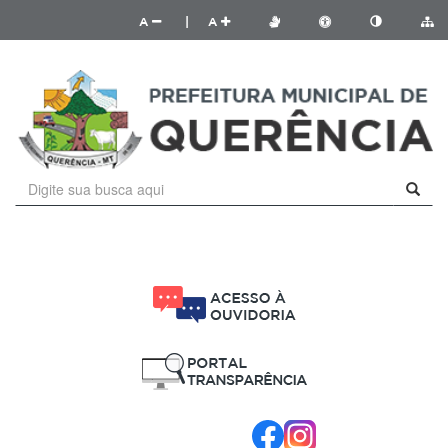
A
|
A