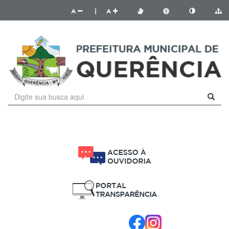
A
|
A