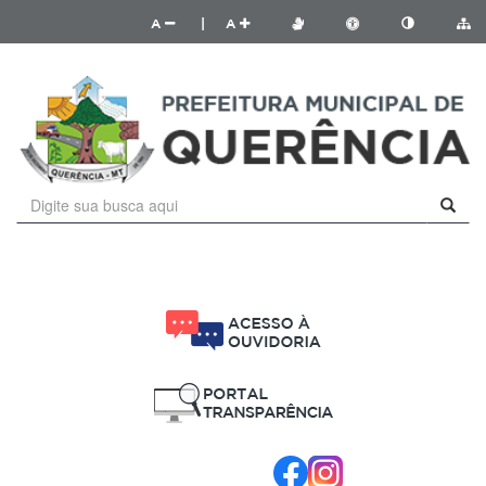
A
|
A