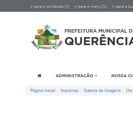
Ir para o conteúdo [1]
Ir para o menu [2]
Ir para a bu
ADMINISTRAÇÃO
NOSSA C
Página Inicial
Imprensa
Galeria de Imagens
Dia