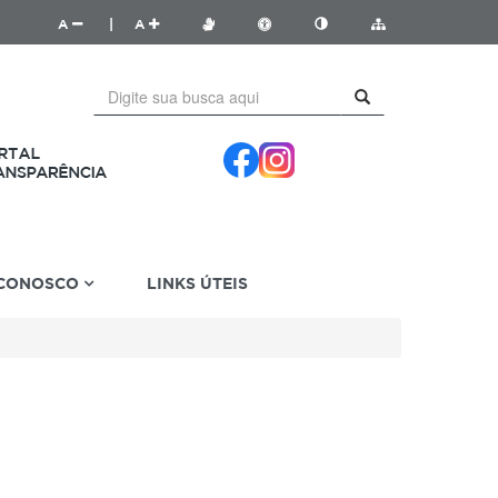
A
|
A
 CONOSCO
LINKS ÚTEIS