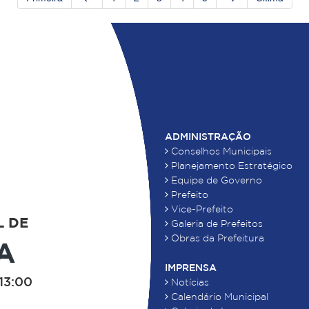
ADMINISTRAÇÃO
Conselhos Municipais
Planejamento Estratégico
Equipe de Governo
Prefeito
Vice-Prefeito
L DE
Galeria de Prefeitos
Obras da Prefeitura
A
IMPRENSA
13:00
Notícias
Calendário Municipal