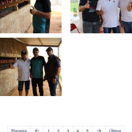
Primeira
1
2
3
4
5
Última