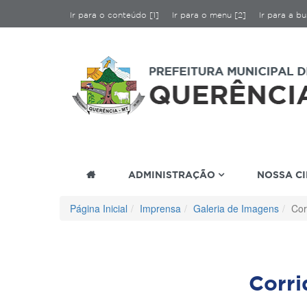
Ir para o conteúdo [1]
Ir para o menu [2]
Ir para a bu
ADMINISTRAÇÃO
NOSSA C
Página Inicial
Imprensa
Galeria de Imagens
Cor
Corr