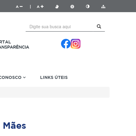
A
|
A
 CONOSCO
LINKS ÚTEIS
 Mães