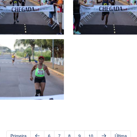
Primeira
6
7
8
9
10
Última