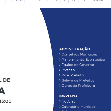
ADMINISTRAÇÃO
Conselhos Municipais
Planejamento Estratégico
Equipe de Governo
Prefeito
Vice-Prefeito
L DE
Galeria de Prefeitos
Obras da Prefeitura
A
IMPRENSA
13:00
Notícias
Calendário Municipal