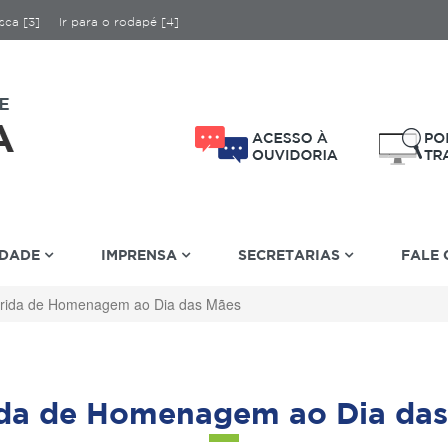
sca [3]
Ir para o rodapé [4]
IDADE
IMPRENSA
SECRETARIAS
FALE
rida de Homenagem ao Dia das Mães
ida de Homenagem ao Dia das