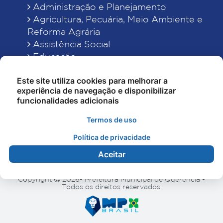
Administração e Planejamento
Agricultura, Pecuária, Meio Ambiente e
Reforma Agrária
Assistência Social
Educação
Esporte, Cultura e Lazer
Este site utiliza cookies para melhorar a
Finanças
experiência de navegação e disponibilizar
Indústria, Comércio, Turismo, Ciência e
funcionalidades adicionais
Tecnologia
Obras Públicas, Estradas e Rodagens
Termos de uso
Saneamento e Serviços Urbanos
Política de privacidade
Saúde
Aceitar
Copyright
2026- Prefeitura Municipal de Querência -
Todos os direitos reservados.