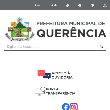
A
|
A