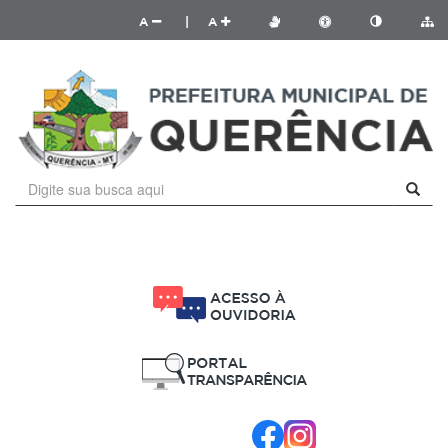
A
|
A