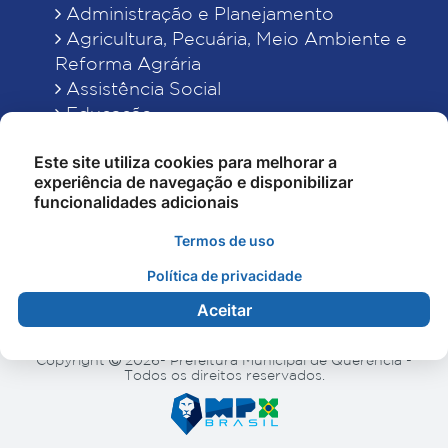
Administração e Planejamento
Agricultura, Pecuária, Meio Ambiente e
Reforma Agrária
Assistência Social
Educação
Esporte, Cultura e Lazer
Este site utiliza cookies para melhorar a
Finanças
experiência de navegação e disponibilizar
Indústria, Comércio, Turismo, Ciência e
funcionalidades adicionais
Tecnologia
Obras Públicas, Estradas e Rodagens
Termos de uso
Saneamento e Serviços Urbanos
Política de privacidade
Saúde
Aceitar
Copyright
2026- Prefeitura Municipal de Querência -
Todos os direitos reservados.