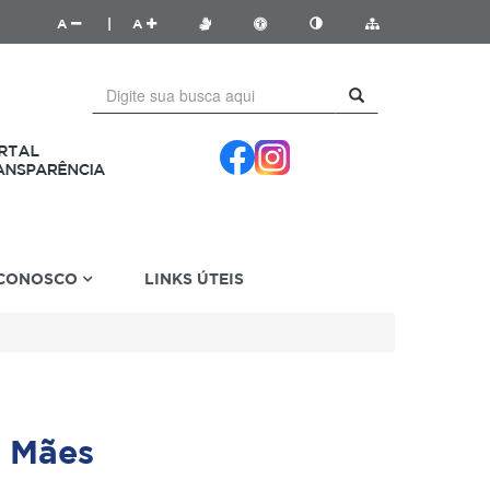
A
|
A
 CONOSCO
LINKS ÚTEIS
 Mães