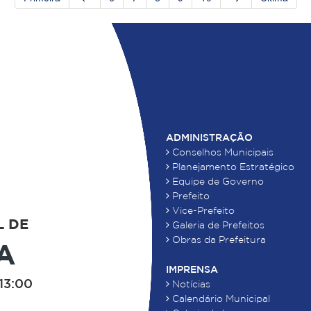
ADMINISTRAÇÃO
Conselhos Municipais
Planejamento Estratégico
Equipe de Governo
Prefeito
Vice-Prefeito
L DE
Galeria de Prefeitos
Obras da Prefeitura
A
IMPRENSA
13:00
Notícias
Calendário Municipal