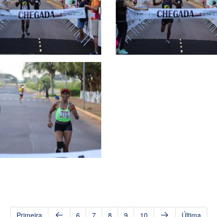
Primeira
6
7
8
9
10
Última