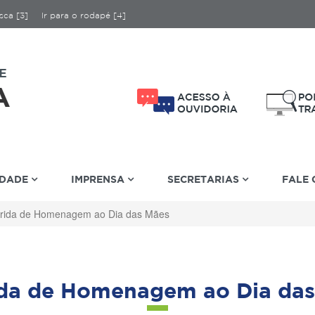
sca [3]
Ir para o rodapé [4]
IDADE
IMPRENSA
SECRETARIAS
FALE
rida de Homenagem ao Dia das Mães
ida de Homenagem ao Dia das