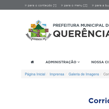
Ir para o conteúdo [1]
Ir para o menu [2]
Ir para a bu
ADMINISTRAÇÃO
NOSSA C
Página Inicial
Imprensa
Galeria de Imagens
Cor
Corr