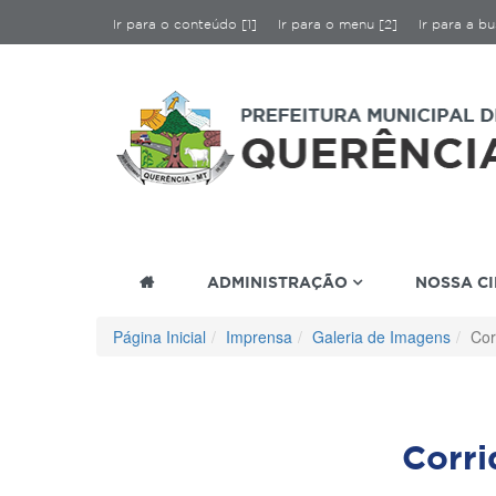
Ir para o conteúdo [1]
Ir para o menu [2]
Ir para a bu
ADMINISTRAÇÃO
NOSSA C
Página Inicial
Imprensa
Galeria de Imagens
Cor
Corr