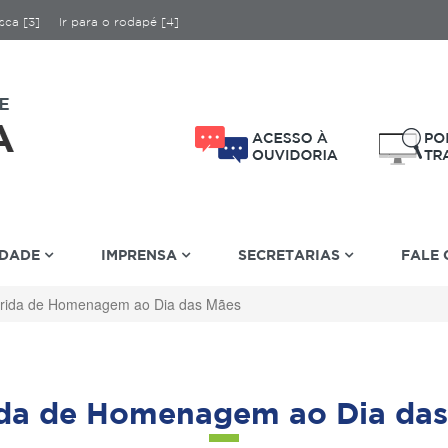
sca [3]
Ir para o rodapé [4]
IDADE
IMPRENSA
SECRETARIAS
FALE
rida de Homenagem ao Dia das Mães
ida de Homenagem ao Dia das