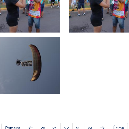
Primeira
20
21
22
23
24
Última