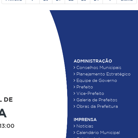
ADMINISTRAÇÃO
Conselhos Municipais
Planejamento Estratégico
Equipe de Governo
Prefeito
Vice-Prefeito
L DE
Galeria de Prefeitos
Obras da Prefeitura
A
IMPRENSA
13:00
Notícias
Calendário Municipal