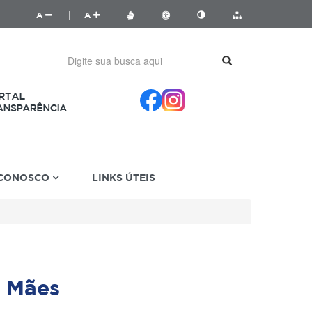
A
|
A
 CONOSCO
LINKS ÚTEIS
 Mães