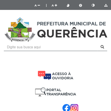
A
|
A