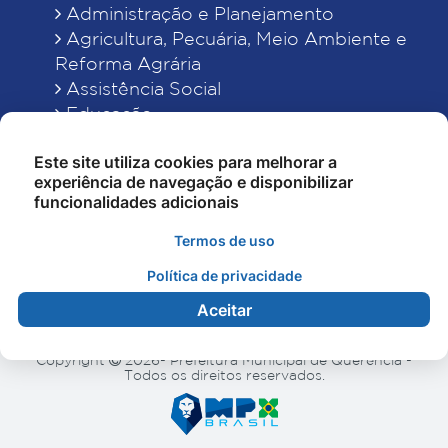
Administração e Planejamento
Agricultura, Pecuária, Meio Ambiente e
Reforma Agrária
Assistência Social
Educação
Esporte, Cultura e Lazer
Este site utiliza cookies para melhorar a
Finanças
experiência de navegação e disponibilizar
Indústria, Comércio, Turismo, Ciência e
funcionalidades adicionais
Tecnologia
Obras Públicas, Estradas e Rodagens
Termos de uso
Saneamento e Serviços Urbanos
Política de privacidade
Saúde
Aceitar
Copyright
2026- Prefeitura Municipal de Querência -
Todos os direitos reservados.