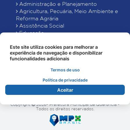
Administração e Planejamento
Agricultura, Pecuária, Meio Ambiente e
Reforma Agrária
Assistência Social
Educação
Esporte, Cultura e Lazer
Este site utiliza cookies para melhorar a
Finanças
experiência de navegação e disponibilizar
Indústria, Comércio, Turismo, Ciência e
funcionalidades adicionais
Tecnologia
Obras Públicas, Estradas e Rodagens
Termos de uso
Saneamento e Serviços Urbanos
Política de privacidade
Saúde
Aceitar
Copyright
2026- Prefeitura Municipal de Querência -
Todos os direitos reservados.