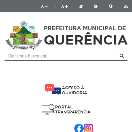
A
|
A