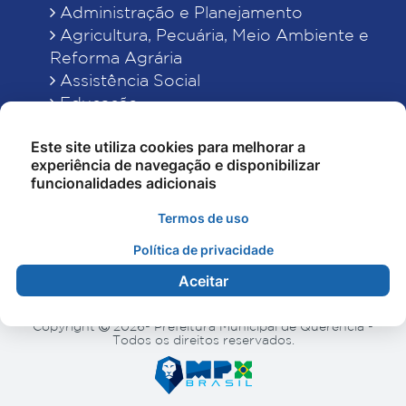
Administração e Planejamento
Agricultura, Pecuária, Meio Ambiente e
Reforma Agrária
Assistência Social
Educação
Esporte, Cultura e Lazer
Este site utiliza cookies para melhorar a
Finanças
experiência de navegação e disponibilizar
Indústria, Comércio, Turismo, Ciência e
funcionalidades adicionais
Tecnologia
Obras Públicas, Estradas e Rodagens
Termos de uso
Saneamento e Serviços Urbanos
Política de privacidade
Saúde
Aceitar
Copyright
2026- Prefeitura Municipal de Querência -
Todos os direitos reservados.