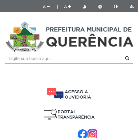
A
|
A