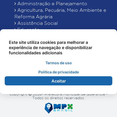
Administração e Planejamento
Agricultura, Pecuária, Meio Ambiente e
Reforma Agrária
Assistência Social
Educação
Esporte, Cultura e Lazer
Este site utiliza cookies para melhorar a
Finanças
experiência de navegação e disponibilizar
Indústria, Comércio, Turismo, Ciência e
funcionalidades adicionais
Tecnologia
Obras Públicas, Estradas e Rodagens
Termos de uso
Saneamento e Serviços Urbanos
Política de privacidade
Saúde
Aceitar
Copyright
2026- Prefeitura Municipal de Querência -
Todos os direitos reservados.