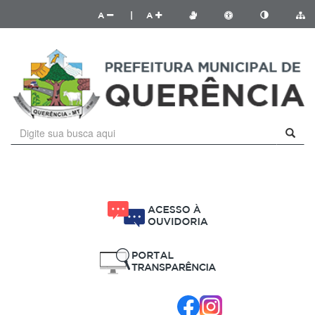
A
|
A