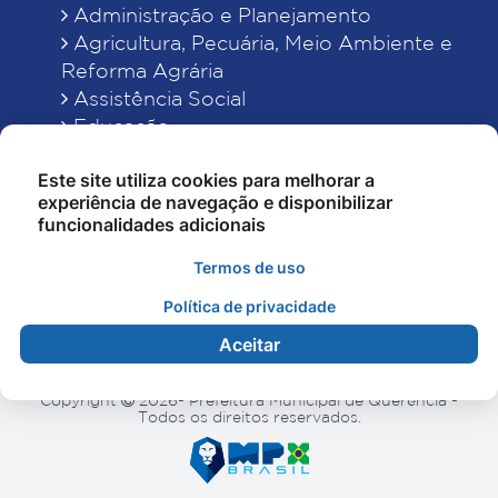
Administração e Planejamento
Agricultura, Pecuária, Meio Ambiente e
Reforma Agrária
Assistência Social
Educação
Esporte, Cultura e Lazer
Este site utiliza cookies para melhorar a
Finanças
experiência de navegação e disponibilizar
Indústria, Comércio, Turismo, Ciência e
funcionalidades adicionais
Tecnologia
Obras Públicas, Estradas e Rodagens
Termos de uso
Saneamento e Serviços Urbanos
Política de privacidade
Saúde
Aceitar
Copyright
2026- Prefeitura Municipal de Querência -
Todos os direitos reservados.