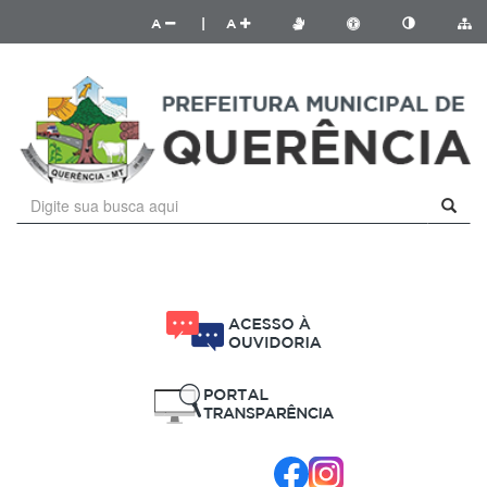
A
|
A